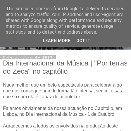
This site uses cookies from Google to deliver its services
and to analyze traffic. Your IP address and user-agent are
shared with Google along with performance and security
metrics to ensure quality of service, generate usage
statistics, and to detect and address abuse.
LEARN MORE
GOT IT
2 de outubro de 2019
Dia Internacional da Música | "Por terras
do Zeca" no capitólio
Nada melhor que um belo espectáculo para celebrar algo
que nos consegue unir de forma tão intensa, sentir coisas
que só com ela é capaz de acontecer.
Falamos obviamente da nossa actuação no Capitólio, em
Lisboa, no Dia Internacional da Música - 1 de Outubro.
Agradecemos a todos os envolvidos na produção deste