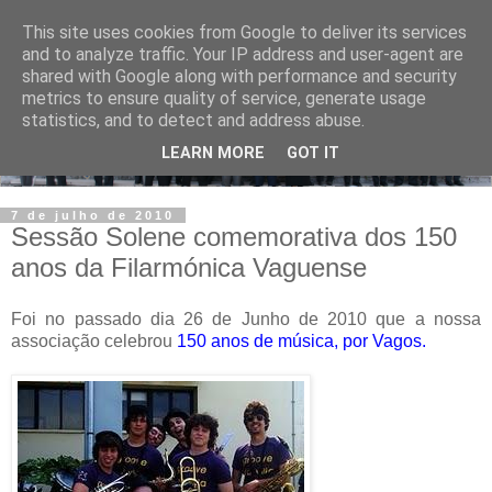
This site uses cookies from Google to deliver its services
and to analyze traffic. Your IP address and user-agent are
shared with Google along with performance and security
metrics to ensure quality of service, generate usage
statistics, and to detect and address abuse.
LEARN MORE
GOT IT
7 de julho de 2010
Sessão Solene comemorativa dos 150
anos da Filarmónica Vaguense
Foi no passado dia 26 de Junho de 2010 que a nossa
associação celebrou
150 anos de música, por Vagos.