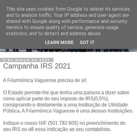
This site uses cookies from Google to deliver its services
and to analyze traffic. Your IP address and user-agent are
shared with Google along with performance and security
metrics to ensure quality of service, generate usage
statistics, and to detect and address abuse.
LEARN MORE
GOT IT
1 de março de 2021
Campanha IRS 2021
A Filarmónica Vaguense precisa de si!
O Estado permite-lhe que tenha uma palavra a dizer sobre
como aplicar parte do seu imposto de IRS(0,5%),
consignando-o diretamente a uma Instituição de Utilidade
Pública. A Filarmónica Vaguense é uma dessas Instituições.
Indique o nosso NIF (501 782 605) no preenchimento do
seu IRS ou dê essa indicação ao seu contabilista.